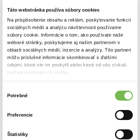
Doprava
Slovensko 0€ / Česko 15€
Dodacia
2 - 3 týždne
Táto webstránka používa súbory cookies
doba
Na prispôsobenie obsahu a reklám, poskytovanie funkcií
Montáž
Jednoduchá na závesné kovanie.
(všetko je súčasťou balenia)
sociálnych médií a analýzu návštevnosti používame
Použitý
Drevo, zrkadlo
súbory cookie. Informácie o tom, ako používate naše
materiál
webové stránky, poskytujeme aj našim partnerom v
Starostlivosť
Prach Vám stačí utrieť
oblasti sociálnych médií, inzercie a analýzy. Títo partneri
handričkou a inú starorostlivosť
môžu príslušné informácie skombinovať s ďalšími
si nežiada.
údajmi, ktoré ste im poskytli alebo ktoré od vás získali,
Svietenie
Najnovšia generácia LED čipov -
keď ste používali ich služby.
LED
Jednoliate svetlo - Dlhá
Produkt bol úspešne pridaný
životnosť - Najvyšší index
do košíka
podania farieb (CRI) až 97
Výber
×
Potrebné
Vhodné do
Kúpelňa, detská izba, predsieň,
súhlasu
spálňa, obývačka
Dubové oválne zrkadlo s
Ošetrenie
Zrkadlo je v našej dielni
podsvietením
Preferencie
Cena:
303,40€
ošetrené nanotechnológiou.
Do
Pokračovať v nakupovaní
Ostatné varianty
pokladne
Štatistiky