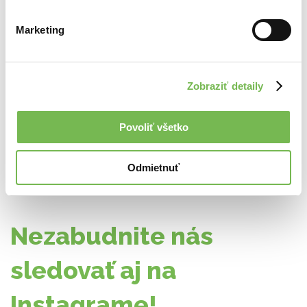
Marketing
Dubové oválne zrkadlo
256,25€
Zobraziť detaily
Povoliť všetko
Odmietnuť
Nezabudnite nás
sledovať aj na
Instagrame!