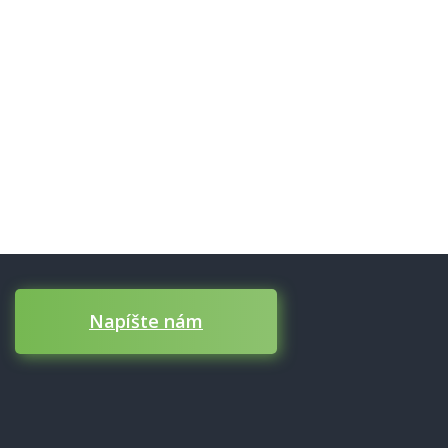
predstavu?
Predstavte nám Vaše požiadavky
a my Vám ich splníme! Zavolajte
nám, alebo využite iné
kontaktné možnosti.
Napíšte nám