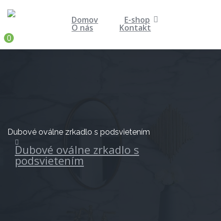
Domov
E-shop
O nás
Kontakt
0
Dubové oválne zrkadlo s podsvietením
Dubové oválne zrkadlo s
podsvietením