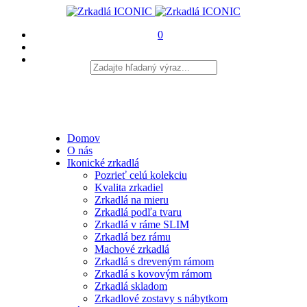
0
Domov
O nás
Ikonické zrkadlá
Pozrieť celú kolekciu
Kvalita zrkadiel
Zrkadlá na mieru
Zrkadlá podľa tvaru
Zrkadlá v ráme SLIM
Zrkadlá bez rámu
Machové zrkadlá
Zrkadlá s dreveným rámom
Zrkadlá s kovovým rámom
Zrkadlá skladom
Zrkadlové zostavy s nábytkom