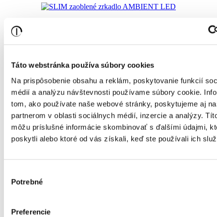
SLIM zaoblené zrkadlo AMBIENT LED
339,00€
275,61€ bez DPH
Táto webstránka používa súbory cookies
Na prispôsobenie obsahu a reklám, poskytovanie funkcií soc
médií a analýzu návštevnosti používame súbory cookie. Inf
tom, ako používate naše webové stránky, poskytujeme aj n
SLIM elipsové zrkadlo INTEGRO LED
partnerom v oblasti sociálnych médií, inzercie a analýzy. Títo
môžu príslušné informácie skombinovať s ďalšími údajmi, kt
poskytli alebo ktoré od vás získali, keď ste používali ich služ
339,00€
275,61€ bez DPH
Výber
Potrebné
súhlasu
SLIM hranaté zrkadlo INTEGRO a
Preferencie
AMBIENT LED