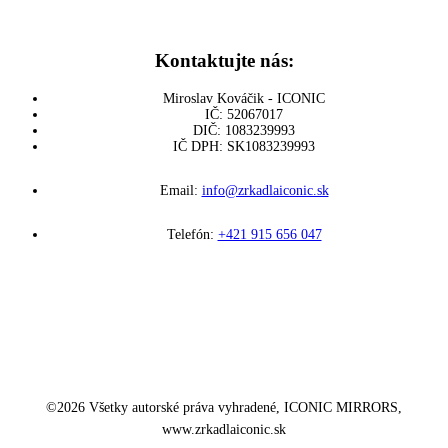
Kontaktujte nás:
Miroslav Kováčik - ICONIC
IČ: 52067017
DIČ: 1083239993
IČ DPH: SK1083239993
Email:
info@zrkadlaiconic.sk
Telefón:
+421 915 656 047
©
2026
Všetky autorské práva vyhradené, ICONIC MIRRORS,
www.zrkadlaiconic.sk