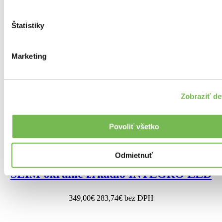
451,00€
366,67€ bez DPH
Štatistiky
Marketing
SLIM hranaté zrkadlo INTEGRO LED
Zobraziť de
359,00€
291,87€ bez DPH
Povoliť všetko
Odmietnuť
SLIM okrúhle zrkadlo INTEGRO LED
349,00€
283,74€ bez DPH