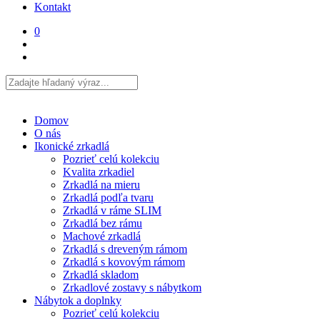
Kontakt
0
Domov
O nás
Ikonické zrkadlá
Pozrieť celú kolekciu
Kvalita zrkadiel
Zrkadlá na mieru
Zrkadlá podľa tvaru
Zrkadlá v ráme SLIM
Zrkadlá bez rámu
Machové zrkadlá
Zrkadlá s dreveným rámom
Zrkadlá s kovovým rámom
Zrkadlá skladom
Zrkadlové zostavy s nábytkom
Nábytok a doplnky
Pozrieť celú kolekciu