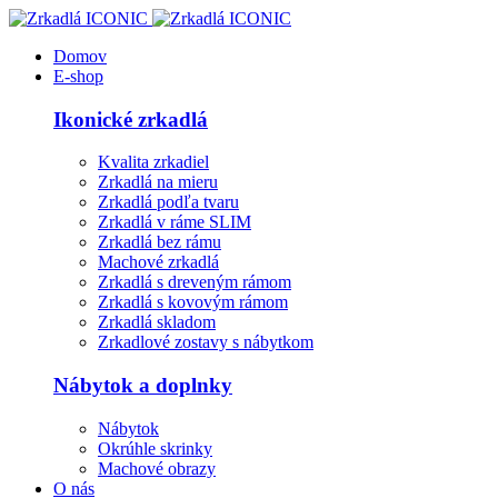
Domov
E-shop
Ikonické zrkadlá
Kvalita zrkadiel
Zrkadlá na mieru
Zrkadlá podľa tvaru
Zrkadlá v ráme SLIM
Zrkadlá bez rámu
Machové zrkadlá
Zrkadlá s dreveným rámom
Zrkadlá s kovovým rámom
Zrkadlá skladom
Zrkadlové zostavy s nábytkom
Nábytok a doplnky
Nábytok
Okrúhle skrinky
Machové obrazy
O nás