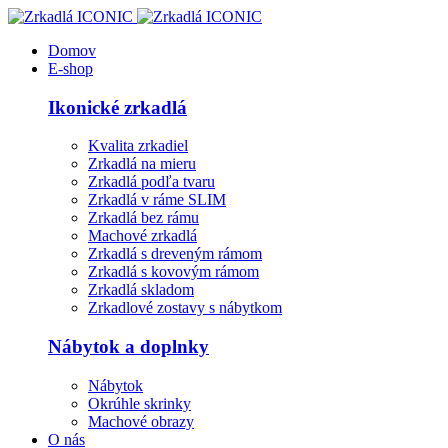
Domov
E-shop
Ikonické zrkadlá
Kvalita zrkadiel
Zrkadlá na mieru
Zrkadlá podľa tvaru
Zrkadlá v ráme SLIM
Zrkadlá bez rámu
Machové zrkadlá
Zrkadlá s dreveným rámom
Zrkadlá s kovovým rámom
Zrkadlá skladom
Zrkadlové zostavy s nábytkom
Nábytok a doplnky
Nábytok
Okrúhle skrinky
Machové obrazy
O nás