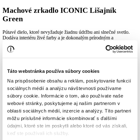
Machové zrkadlo ICONIC Lišajník
Green
Pútavé dielo, ktoré nevyžaduje žiadnu údržbu ani slnečné svetlo.
Dodáva interiéru živé farby a je dokonalým prírodným a
organickým prvkom do akéhokoľvek interiéru.
358,00€
291,06€ bez DPH
Táto webstránka používa súbory cookies
Priemer rámu
Na prispôsobenie obsahu a reklám, poskytovanie funkcií
Farba rámu
sociálnych médií a analýzu návštevnosti používame
Skladom
súbory cookie. Informácie o tom, ako používate naše
webové stránky, poskytujeme aj našim partnerom v
Do košíka
oblasti sociálnych médií, inzercie a analýzy. Títo partneri
Popis
môžu príslušné informácie skombinovať s ďalšími
údajmi, ktoré ste im poskytli alebo ktoré od vás získali,
Zrkadlo plné fantázie, originality a prírody.
keď ste používali ich služby.
Svet zrkadiel dopĺňame o inovatívne kúsky s prírodnou tvárou.