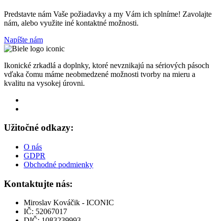
Predstavte nám Vaše požiadavky a my Vám ich splníme! Zavolajte
nám, alebo využite iné kontaktné možnosti.
Napíšte nám
Ikonické zrkadlá a doplnky, ktoré nevznikajú na sériových pásoch
vďaka čomu máme neobmedzené možnosti tvorby na mieru a
kvalitu na vysokej úrovni.
Užitočné odkazy:
O nás
GDPR
Obchodné podmienky
Kontaktujte nás:
Miroslav Kováčik - ICONIC
IČ: 52067017
DIČ: 1083239993