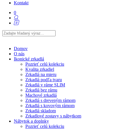
Kontakt
0
Domov
O nás
Ikonické zrkadlá
Pozrieť celú kolekciu
Kvalita zrkadiel
Zrkadlá na mieru
Zrkadlá podľa tvaru
Zrkadlá v ráme SLIM
Zrkadlá bez rámu
Machové zrkadlá
Zrkadlá s dreveným rámom
Zrkadlá s kovovým rámom
Zrkadlá skladom
Zrkadlové zostavy s nábytkom
Nábytok a doplnky
Pozrieť celú kolekciu