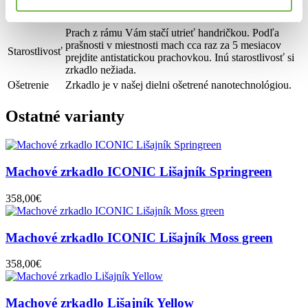
Použitý
Drevo, stabilizovaný mach - lišajník
materiál
Prach z rámu Vám stačí utrieť handričkou. Podľa
prašnosti v miestnosti mach cca raz za 5 mesiacov
Starostlivosť
prejdite antistatickou prachovkou. Inú starostlivosť si
zrkadlo nežiada.
Ošetrenie
Zrkadlo je v našej dielni ošetrené nanotechnológiou.
Ostatné varianty
Machové zrkadlo ICONIC Lišajník Springreen
358,00€
Machové zrkadlo ICONIC Lišajník Moss green
358,00€
Machové zrkadlo Lišajník Yellow