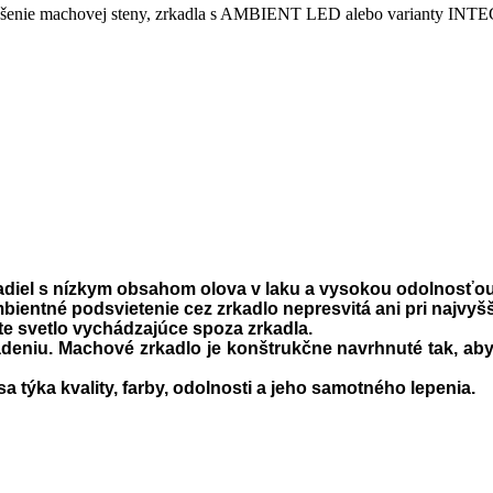
nie machovej steny, zrkadla s AMBIENT LED alebo varianty INTEGRO
diel s nízkym obsahom olova v laku a vysokou odolnosťou 
bientné podsvietenie cez
zrkadlo
nepresvitá ani pri najvy
ate svetlo vychádzajúce spoza zrkadla.
adeniu.
Machové
zrkadlo
je konštrukčne navrhnuté tak, aby
 týka kvality, farby, odolnosti a jeho samotného lepenia.