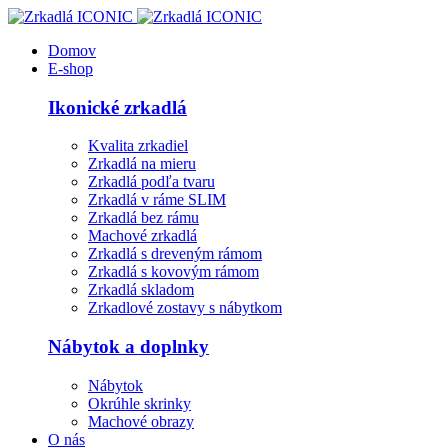
Domov
E-shop
Ikonické zrkadlá
Kvalita zrkadiel
Zrkadlá na mieru
Zrkadlá podľa tvaru
Zrkadlá v ráme SLIM
Zrkadlá bez rámu
Machové zrkadlá
Zrkadlá s dreveným rámom
Zrkadlá s kovovým rámom
Zrkadlá skladom
Zrkadlové zostavy s nábytkom
Nábytok a doplnky
Nábytok
Okrúhle skrinky
Machové obrazy
O nás