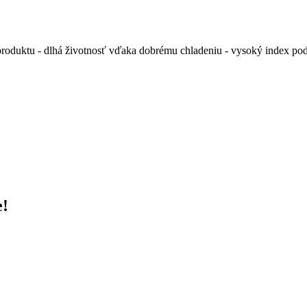
roduktu - dlhá životnosť vďaka dobrému chladeniu - vysoký index po
e!