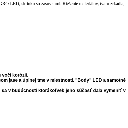
 LED, skrinku so zásuvkami. Riešenie materiálov, tvaru zrkadla,
voči korózii.
ššom jase a úplnej tme v miestnosti. “Body“ LED a samotné
 sa v budúcnosti ktorákoľvek jeho súčasť dala vymeniť v