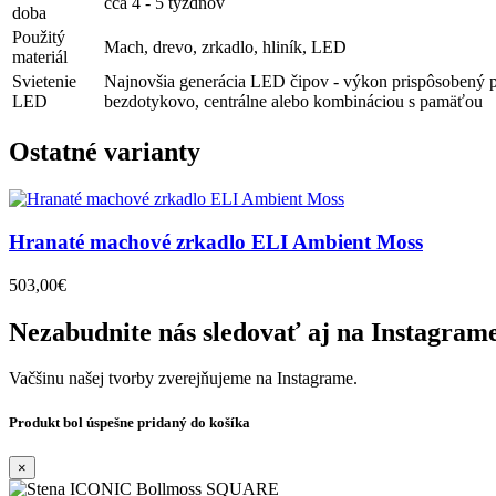
cca 4 - 5 týždňov
doba
Použitý
Mach, drevo, zrkadlo, hliník, LED
materiál
Svietenie
Najnovšia generácia LED čipov - výkon prispôsobený p
LED
bezdotykovo, centrálne alebo kombináciou s pamäťou
Ostatné varianty
Hranaté machové zrkadlo ELI Ambient Moss
503,00€
Nezabudnite nás sledovať aj na Instagram
Vačšinu našej tvorby zverejňujeme na Instagrame.
Produkt bol úspešne pridaný do košíka
×