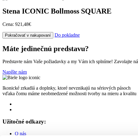
Stena ICONIC Bollmoss SQUARE
Cena:
921,48€
Do pokladne
Pokračovať v nakupovaní
Máte jedinečnú predstavu?
Predstavte nám Vaše požiadavky a my Vám ich splníme! Zavolajte nám
Napíšte nám
Ikonické zrkadlá a doplnky, ktoré nevznikajú na sériových pásoch
vďaka čomu máme neobmedzené možnosti tvorby na mieru a kvalitu n
Užitočné odkazy:
O nás