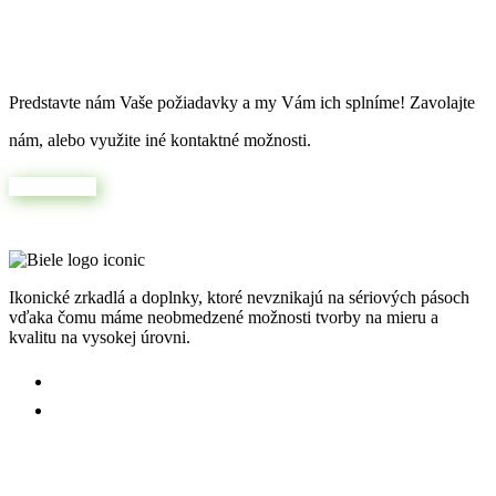
Máte jedinečnú predstavu?
Predstavte nám Vaše požiadavky a my Vám ich splníme! Zavolajte
nám, alebo využite iné kontaktné možnosti.
Napíšte nám
Ikonické zrkadlá a doplnky, ktoré nevznikajú na sériových pásoch
vďaka čomu máme neobmedzené možnosti tvorby na mieru a
kvalitu na vysokej úrovni.
Užitočné odkazy: