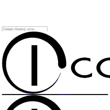
Domov
O nás
Ikonické zrkadlá
Pozrieť celú kolekciu
Kvalita zrkadiel
Zrkadlá na mieru
Zrkadlá podľa tvaru
Zrkadlá v ráme SLIM
Zrkadlá bez rámu