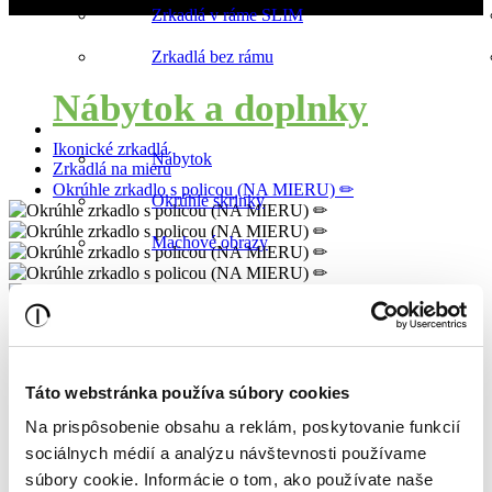
Miroslav Kováčik - ICONIC
Zrkadlá v ráme SLIM
Okrúhle zrkadlo s policou (NA MIERU)
Zrkadlá bez rámu
✏
Nábytok a doplnky
Ikonické zrkadlá
Nábytok
Zrkadlá na mieru
Okrúhle zrkadlo s policou (NA MIERU) ✏
Okrúhle skrinky
Machové obrazy
O nás
Kontakt
0
Táto webstránka používa súbory cookies
Na prispôsobenie obsahu a reklám, poskytovanie funkcií
sociálnych médií a analýzu návštevnosti používame
súbory cookie. Informácie o tom, ako používate naše