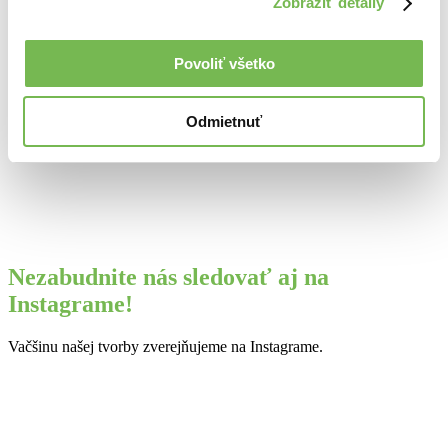
Zobraziť detaily
Montáž
Jednoduchá montáž závesné kovanie
Použitý
Zrkadlo,drevo
materiál
Povoliť všetko
ROZMERY
Hĺbka rámu 22mm,40mm,55 mm
Zrkadlo je v našej dielni ošetrené
Odmietnuť
Ošetrenie
nanotechnológiou.
Nezabudnite nás sledovať aj na
Instagrame!
Vačšinu našej tvorby zverejňujeme na Instagrame.