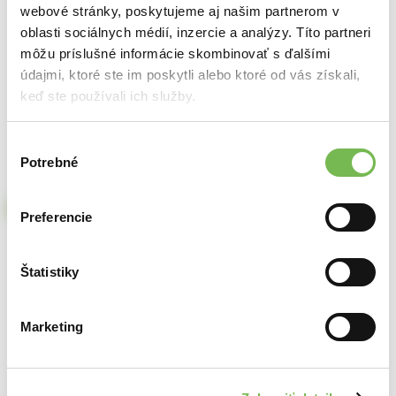
Okrúhle zrkadlo s policou (NA MIERU)
webové stránky, poskytujeme aj našim partnerom v
oblasti sociálnych médií, inzercie a analýzy. Títo partneri
✏
môžu príslušné informácie skombinovať s ďalšími
údajmi, ktoré ste im poskytli alebo ktoré od vás získali,
Produkt bol úspešne pridaný do košíka
Okrúhle zrkadlo s policou. Vyrábame na mieru podľa predstáv
klienta.
keď ste používali ich služby.
×
Cena od
Výber
Potrebné
204,00€
súhlasu
Okrúhle zrkadlo s
165,85€ bez DPH
policou (NA MIERU)
Vyžiadať cenovú ponuku
Preferencie
✏
Cena:
204,00€
Štatistiky
Popis
Do
Pokračovať v nakupovaní
pokladne
Marketing
Špecifikácie