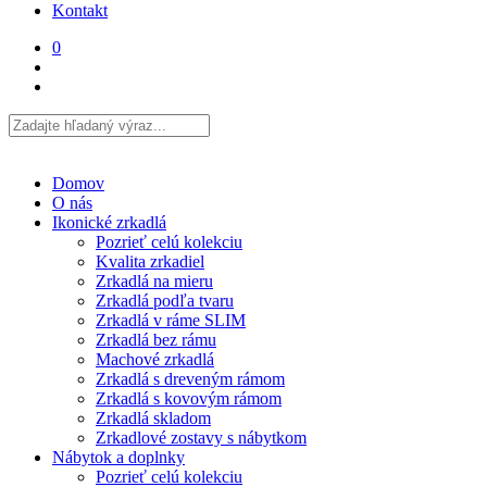
Kontakt
0
Domov
O nás
Ikonické zrkadlá
Pozrieť celú kolekciu
Kvalita zrkadiel
Zrkadlá na mieru
Zrkadlá podľa tvaru
Zrkadlá v ráme SLIM
Zrkadlá bez rámu
Machové zrkadlá
Zrkadlá s dreveným rámom
Zrkadlá s kovovým rámom
Zrkadlá skladom
Zrkadlové zostavy s nábytkom
Nábytok a doplnky
Pozrieť celú kolekciu