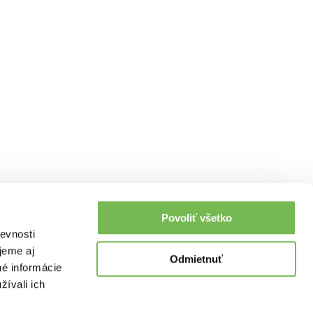
Povoliť všetko
evnosti
jeme aj
Odmietnuť
né informácie
žívali ich