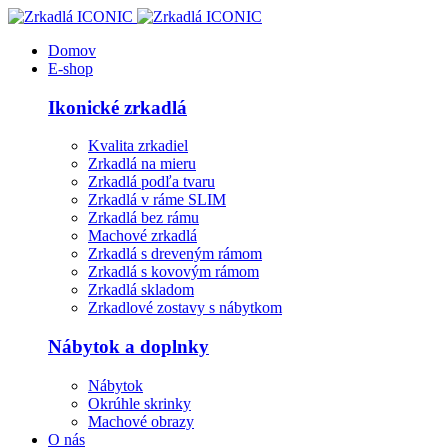
Domov
E-shop
Ikonické zrkadlá
Kvalita zrkadiel
Zrkadlá na mieru
Zrkadlá podľa tvaru
Zrkadlá v ráme SLIM
Zrkadlá bez rámu
Machové zrkadlá
Zrkadlá s dreveným rámom
Zrkadlá s kovovým rámom
Zrkadlá skladom
Zrkadlové zostavy s nábytkom
Nábytok a doplnky
Nábytok
Okrúhle skrinky
Machové obrazy
O nás