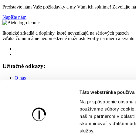
Predstavte nám Vaše požiadavky a my Vám ich splníme! Zavolajte nám
Napíšte nám
Ikonické zrkadlá a doplnky, ktoré nevznikajú na sériových pásoch
vďaka čomu máme neobmedzené možnosti tvorby na mieru a kvalitu n
Užitočné odkazy:
O nás
GDPR
Obchodné podmienky
Táto webstránka používa
Kontaktujte nás:
Na prispôsobenie obsahu a
používame súbory cookie. 
Miroslav Kováčik - ICONIC
našim partnerom v oblasti 
IČ: 52067017
DIČ: 1083239993
skombinovať s ďalšími údaj
IČ DPH: SK1083239993
služby.