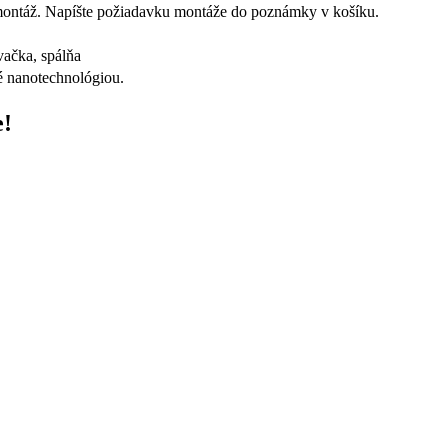
montáž. Napíšte požiadavku montáže do poznámky v košíku.
vačka, spálňa
né nanotechnológiou.
e!