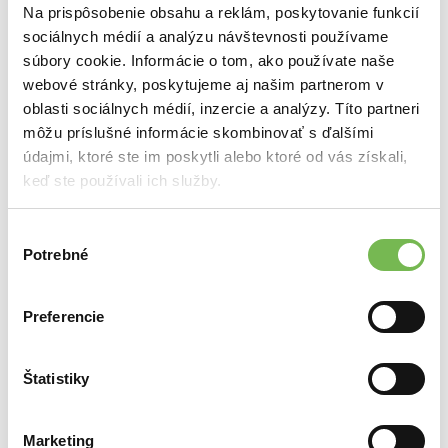
Na prispôsobenie obsahu a reklám, poskytovanie funkcií
Priemer zrkadla (cm)
sociálnych médií a analýzu návštevnosti používame
súbory cookie. Informácie o tom, ako používate naše
webové stránky, poskytujeme aj našim partnerom v
oblasti sociálnych médií, inzercie a analýzy. Títo partneri
Farba LED Integro|plnohodnotné svetlo OptiLight
môžu príslušné informácie skombinovať s ďalšími
údajmi, ktoré ste im poskytli alebo ktoré od vás získali,
keď ste používali ich služby.
Farba LED Ambient | emočné svetlo AuraLight
Výber
Potrebné
súhlasu
Zapínanie LED priamo na zrkadle
Preferencie
ICONIC Protect Mirror "Záruka dlhej životnosti"
Štatistiky
Marketing