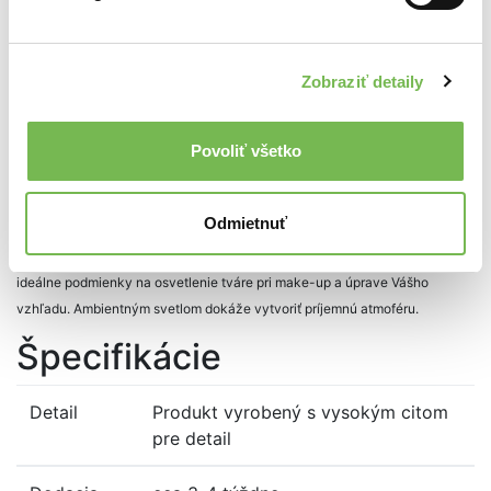
Skladom
Zobraziť detaily
Do košíka
Povoliť všetko
Popis
Odmietnuť
Bez ohľadu na štýl Vášho bývania, okrúhle zrkadlá ICONIC SLIM dokážu
harmonicky dotvoriť priestor a výkonným integrovaným svetlom vytvoriť
ideálne podmienky na osvetlenie tváre pri make-up a úprave Vášho
vzhľadu. Ambientným svetlom dokáže vytvoriť príjemnú atmoféru.
Špecifikácie
Detail
Produkt vyrobený s vysokým citom
pre detail