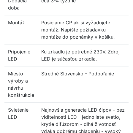
Dodacia
cca 3-4 týždne
doba
Montáž
Posielame CP ak si vyžadujete
montáž. Napíšte požiadavku
montáže do poznámky v košíku.
Pripojenie
Ku zrkadlu je potrebné 230V. Zdroj
LED
LED je súčasťou zrkadla.
Miesto
Stredné Slovensko - Podpoľanie
výroby a
návrhu
konštrukcie
Svietenie
Najnovšia generácia LED čipov - bez
LED
viditeľnosti LED - jednoliate svetlo,
krytie difúzorom - dlhá životnosť
vďaka dobrému chladeniu - vysoký