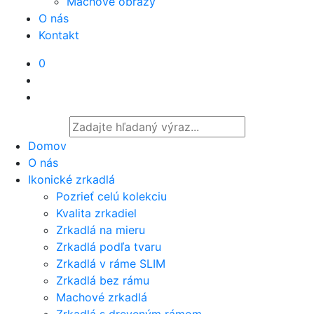
Machové obrazy
O nás
Kontakt
0
Domov
O nás
Ikonické zrkadlá
Pozrieť celú kolekciu
Kvalita zrkadiel
Zrkadlá na mieru
Zrkadlá podľa tvaru
Zrkadlá v ráme SLIM
Zrkadlá bez rámu
Machové zrkadlá
Zrkadlá s dreveným rámom