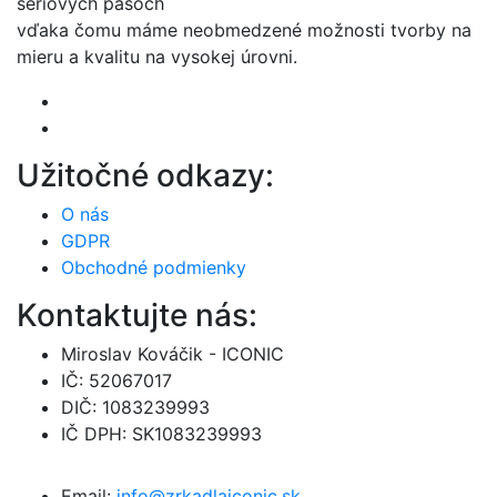
sériových pásoch
vďaka čomu máme neobmedzené možnosti tvorby na
mieru a kvalitu na vysokej úrovni.
Užitočné odkazy:
O nás
GDPR
Obchodné podmienky
Kontaktujte nás:
Miroslav Kováčik - ICONIC
IČ: 52067017
DIČ: 1083239993
IČ DPH: SK1083239993
Email:
info@zrkadlaiconic.sk