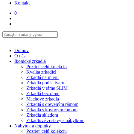
Kontakt
0
Domov
O nás
Ikonické zrkadlá
Pozrieť celú kolekciu
Kvalita zrkadiel
Zrkadlá na mieru
Zrkadlá podľa tvaru
Zrkadlá v ráme SLIM
Zrkadlá bez rámu
Machové zrkadlá
Zrkadlá s dreveným rámom
Zrkadlá s kovovým rámom
Zrkadlá skladom
Zrkadlové zostavy s nábytkom
Nábytok a doplnky
Pozrieť celú kolekciu