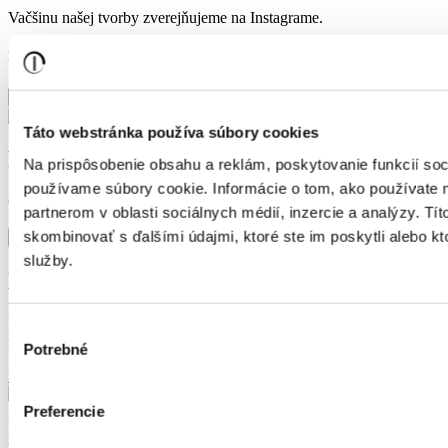
Vačšinu našej tvorby zverejňujeme na Instagrame.
Produkt bol úspešne pridaný do košíka
×
Táto webstránka používa súbory cookies
Kovové oválne zrkadlo AMBIENT LED
Na prispôsobenie obsahu a reklám, poskytovanie funkcií soc
používame súbory cookie. Informácie o tom, ako používate 
Cena:
389,50€
partnerom v oblasti sociálnych médií, inzercie a analýzy. Tít
skombinovať s ďalšími údajmi, ktoré ste im poskytli alebo kto
Do pokladne
Pokračovať v nakupovaní
služby.
Máte jedinečnú predstavu?
Predstavte nám Vaše požiadavky a my Vám ich splníme! Zavolajte
Výber
nám, alebo využite iné kontaktné možnosti.
Potrebné
súhlasu
Napíšte nám
Preferencie
Ikonické zrkadlá a doplnky, ktoré nevznikajú na sériových pásoch
vďaka čomu máme neobmedzené možnosti tvorby na mieru a