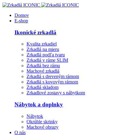
Domov
E-shop
Ikonické zrkadlá
Kvalita zrkadiel
Zrkadlá na mieru
Zrkadlá podľa tvaru
Zrkadlá v ráme SLIM
Zrkadlá bez rámu
Machové zrkadlá
Zrkadlá s dreveným rámom
Zrkadlá s kovovým rámom
Zrkadlá skladom
Zrkadlové zostavy s nábytkom
Nábytok a doplnky
Nábytok
Okrúhle skrinky
Machové obrazy
O nás