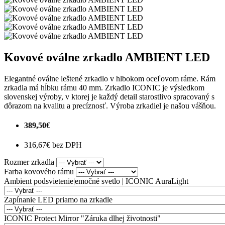
Kovové oválne zrkadlo AMBIENT LED
Elegantné oválne leštené zrkadlo v hlbokom oceľovom ráme. Rám
zrkadla má hĺbku rámu 40 mm. Zrkadlo ICONIC je výsledkom
slovenskej výroby, v ktorej je každý detail starostlivo spracovaný s
dôrazom na kvalitu a precíznosť. Výroba zrkadiel je našou vášňou.
389,50€
316,67€ bez DPH
Rozmer zrkadla
Farba kovového rámu
Ambient podsvietenie|emočné svetlo | ICONIC AuraLight
Zapínanie LED priamo na zrkadle
ICONIC Protect Mirror "Záruka dlhej životnosti"