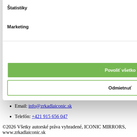
kvalitu na vysokej úrovni.
Štatistiky
Marketing
Užitočné odkazy:
O nás
GDPR
Obchodné podmienky
Kontaktujte nás:
Povoliť všetko
Miroslav Kováčik - ICONIC
IČ: 52067017
Odmietnuť
DIČ: 1083239993
IČ DPH: SK1083239993
Email:
info@zrkadlaiconic.sk
Telefón:
+421 915 656 047
©
2026
Všetky autorské práva vyhradené, ICONIC MIRRORS,
www.zrkadlaiconic.sk