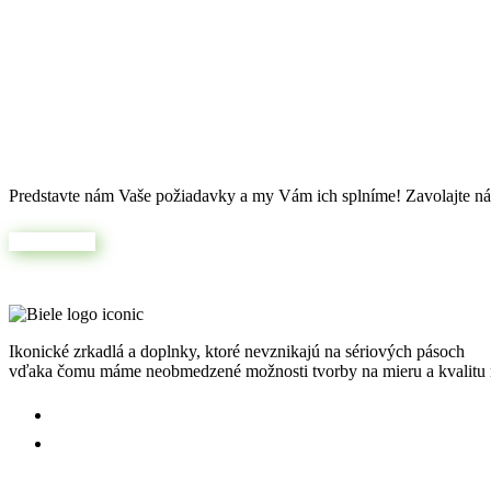
Máte jedinečnú predstavu?
Predstavte nám Vaše požiadavky a my Vám ich splníme! Zavolajte nám
Napíšte nám
Ikonické zrkadlá a doplnky, ktoré nevznikajú na sériových pásoch
vďaka čomu máme neobmedzené možnosti tvorby na mieru a kvalitu n