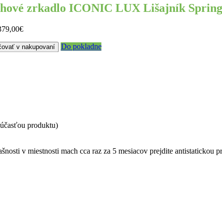
hové zrkadlo ICONIC LUX Lišajník Spring
379,00€
Do pokladne
čovať v nakupovaní
súčasťou produktu)
nosti v miestnosti mach cca raz za 5 mesiacov prejdite antistatickou pr