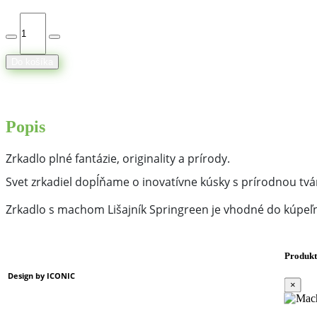
Do košíka
Popis
Zrkadlo plné fantázie, originality a prírody.
Svet zrkadiel dopĺňame o inovatívne kúsky s prírodnou tvá
Zrkadlo s machom Lišajník Springreen je vhodné do kúpeľne,
Produkt
Design by ICONIC
×