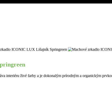
pringreen
pringreen
dáva interiéru živé farby a je dokonalým prírodným a organickým prvk