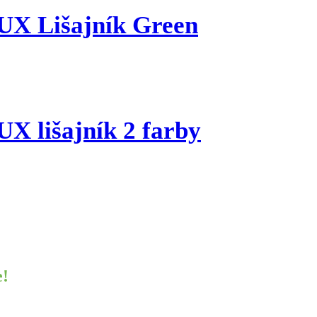
X Lišajník Green
 lišajník 2 farby
e!