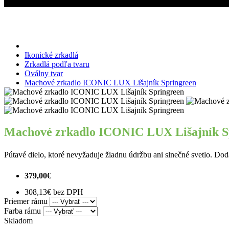
Miroslav Kováčik - ICONIC
Machové zrkadlo ICONIC LUX Lišajník S
Ikonické zrkadlá
Zrkadlá podľa tvaru
Oválny tvar
Machové zrkadlo ICONIC LUX Lišajník Springreen
Machové zrkadlo ICONIC LUX Lišajník S
Pútavé dielo, ktoré nevyžaduje žiadnu údržbu ani slnečné svetlo. Do
379,00€
308,13€ bez DPH
Priemer rámu
Farba rámu
Skladom