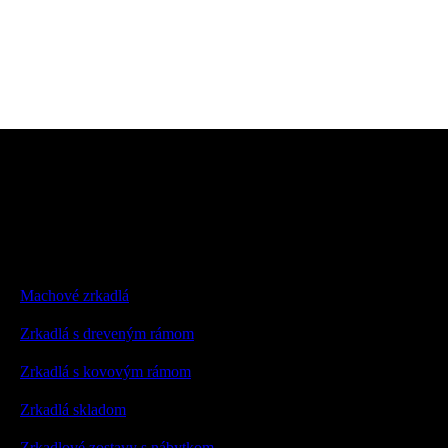
Machové zrkadlá
Zrkadlá s dreveným rámom
Zrkadlá s kovovým rámom
Zrkadlá skladom
Zrkadlové zostavy s nábytkom