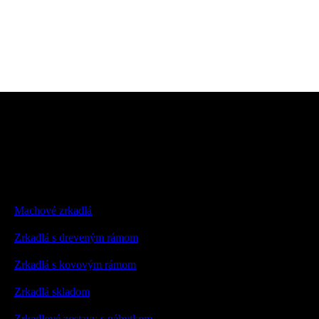
Machové zrkadlá
Zrkadlá s dreveným rámom
Zrkadlá s kovovým rámom
Zrkadlá skladom
Zrkadlové zostavy s nábytkom