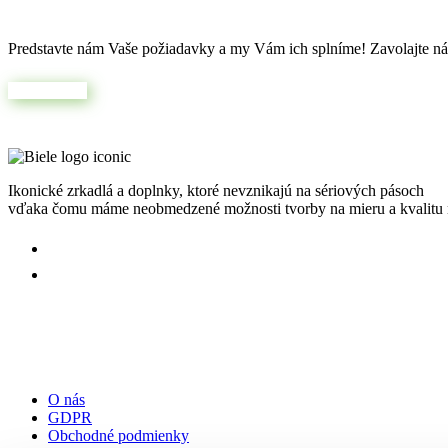
Predstavte nám Vaše požiadavky a my Vám ich splníme! Zavolajte nám
Napíšte nám
Ikonické zrkadlá a doplnky, ktoré nevznikajú na sériových pásoch
vďaka čomu máme neobmedzené možnosti tvorby na mieru a kvalitu n
Užitočné odkazy:
O nás
GDPR
Obchodné podmienky