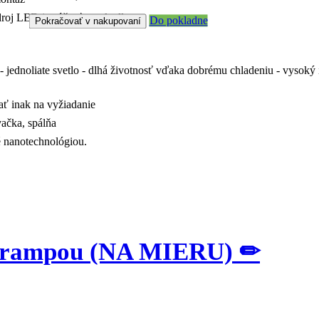
roj LED je súčasťou zrkadla.
Do pokladne
Pokračovať v nakupovaní
 jednoliate svetlo - dlhá životnosť vďaka dobrému chladeniu - vysoký
ať inak na vyžiadanie
ačka, spálňa
né nanotechnológiou.
ou rampou (NA MIERU) ✏