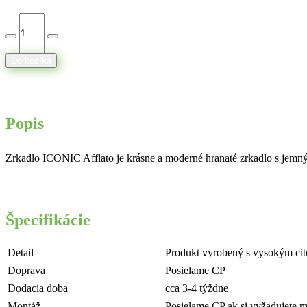
Do košíka
Popis
Zrkadlo ICONIC Afflato je krásne a moderné hranaté zrkadlo s jemným
Špecifikácie
Detail
Produkt vyrobený s vysokým cito
Doprava
Posielame CP
Dodacia doba
cca 3-4 týždne
Montáž
Posielame CP ak si vyžadujete 