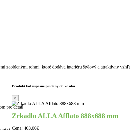
i zaoblenými rohmi, ktoré dodáva interiéru štýlový a atraktívny vzhľ
Produkt bol úspešne pridaný do košíka
×
m pre detail
Zrkadlo ALLA Afflato 888x688 mm
Cena:
403,00€
montáž