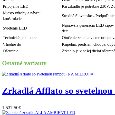
Pripojenie LED
Ku zrkadlu je potrebné 230V. Zd
Miesto výroby a návrhu
Stredné Slovensko - Podpoľanie
konštrukcie
Najnovšia generácia LED čipov -
Svietenie LED
detail
Technické parametre
Otočenie zrkadla vieme orientov
Vhodné do
Kúpelňa, predsieň, chodba, obýv
Ošetrenie
Zrkadlo je v našej dielni ošetre
Ostatné varianty
Zrkadlá Afflato so sveteln
1 537,50€