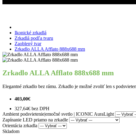
Miroslav Kováčik - ICONIC
Zrkadlo ALLA Afflato 888x688 mm
Ikonické zrkadlá
Zrkadlá podľa tvaru
Zaoblený tvar
Zrkadlo ALLA Afflato 888x688 mm
Zrkadlo ALLA Afflato 888x688 mm
Elegantné zrkadlo bez rámu. Zrkadlo je možné zvoliť len s podsviete
403,00€
327,64€ bez DPH
Ambient podsvietenie|emočné svetlo | ICONIC AuraLight
Zapínanie LED priamo na zrkadle
Orientácia zrkadla
Skladom