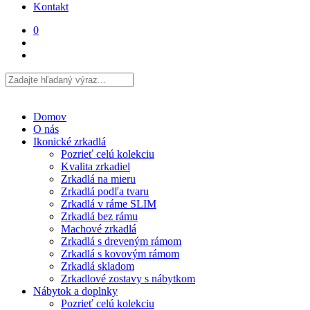
Kontakt
0
Domov
O nás
Ikonické zrkadlá
Pozrieť celú kolekciu
Kvalita zrkadiel
Zrkadlá na mieru
Zrkadlá podľa tvaru
Zrkadlá v ráme SLIM
Zrkadlá bez rámu
Machové zrkadlá
Zrkadlá s dreveným rámom
Zrkadlá s kovovým rámom
Zrkadlá skladom
Zrkadlové zostavy s nábytkom
Nábytok a doplnky
Pozrieť celú kolekciu