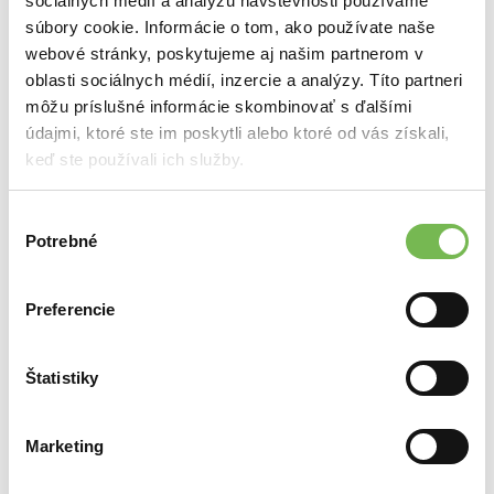
sociálnych médií a analýzu návštevnosti používame
súbory cookie. Informácie o tom, ako používate naše
webové stránky, poskytujeme aj našim partnerom v
oblasti sociálnych médií, inzercie a analýzy. Títo partneri
môžu príslušné informácie skombinovať s ďalšími
údajmi, ktoré ste im poskytli alebo ktoré od vás získali,
keď ste používali ich služby.
Výber
Potrebné
súhlasu
Kovové zrkadlá ICONIC s mrežovaním
Preferencie
(NA MIERU) ✏
Zrkadlo vyrobíme podľa Vašej predstavy v nadštandardnom
Štatistiky
prevedení. Na presný rozmer vypracujeme proporčný návrh.
Zrkadlá sú v absolútne nadštandardnom prevedení.
Marketing
Cena od