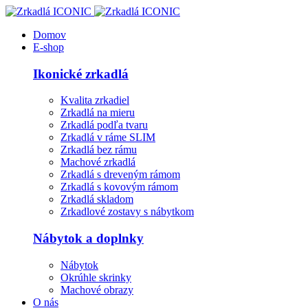
Domov
E-shop
Ikonické zrkadlá
Kvalita zrkadiel
Zrkadlá na mieru
Zrkadlá podľa tvaru
Zrkadlá v ráme SLIM
Zrkadlá bez rámu
Machové zrkadlá
Zrkadlá s dreveným rámom
Zrkadlá s kovovým rámom
Zrkadlá skladom
Zrkadlové zostavy s nábytkom
Nábytok a doplnky
Nábytok
Okrúhle skrinky
Machové obrazy
O nás