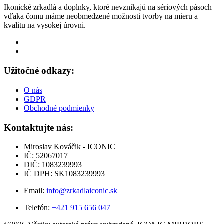
Ikonické zrkadlá a doplnky, ktoré nevznikajú na sériových pásoch
vďaka čomu máme neobmedzené možnosti tvorby na mieru a
kvalitu na vysokej úrovni.
Užitočné odkazy:
O nás
GDPR
Obchodné podmienky
Kontaktujte nás:
Miroslav Kováčik - ICONIC
IČ: 52067017
DIČ: 1083239993
IČ DPH: SK1083239993
Email:
info@zrkadlaiconic.sk
Telefón:
+421 915 656 047