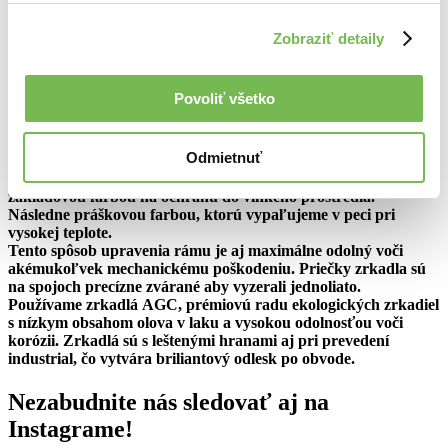
358,75€
Zobraziť detaily
291,67€ bez DPH
Farba kovového rámu
Vyžiadať cenovú ponuku
Povoliť všetko
Popis
Odmietnuť
Materiál industriálnych zrkadiel je kov. Ten je upravený
základovou farbou na ochranu do vlhkého prostredia.
Následne práškovou farbou, ktorú vypaľujeme v peci pri
vysokej teplote.
Tento spôsob upravenia rámu je aj maximálne odolný voči
akémukoľvek mechanickému poškodeniu. Priečky zrkadla sú
na spojoch precízne zvárané aby vyzerali jednoliato.
Používame zrkadlá AGC, prémiovú radu ekologických zrkadiel
s nízkym obsahom olova v laku a vysokou odolnosťou voči
korózii. Zrkadlá sú s leštenými hranami aj pri prevedení
industrial, čo vytvára briliantový odlesk po obvode.
Nezabudnite nás sledovať aj na
Instagrame!