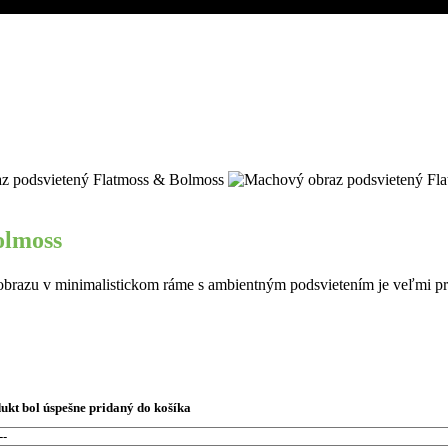
olmoss
olmoss
razu v minimalistickom ráme s ambientným podsvietením je veľmi príj
ukt bol úspešne pridaný do košíka