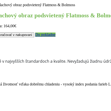
chový obraz podsvietený Flatmoss & Bolm
a:
164,00€
Do pokladne
kračovať v nakupovaní
é v najvyšších štandardoch a kvalite. Nevyžadujú žiadnu údržb
 životnosť vďaka dobrému chladeniu - vysoký index podania farieb L