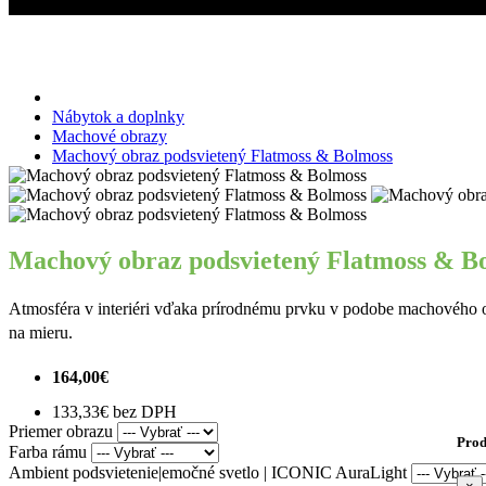
Miroslav Kováčik - ICONIC
Machový obraz podsvietený Flatmoss & B
Nábytok a doplnky
Machové obrazy
Machový obraz podsvietený Flatmoss & Bolmoss
Machový obraz podsvietený Flatmoss & B
Atmosféra v interiéri vďaka prírodnému prvku v podobe machového ob
na mieru.
164,00€
133,33€ bez DPH
Priemer obrazu
Prod
Farba rámu
Ambient podsvietenie|emočné svetlo | ICONIC AuraLight