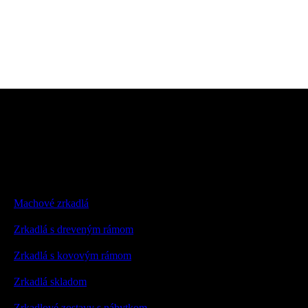
Machové zrkadlá
Zrkadlá s dreveným rámom
Zrkadlá s kovovým rámom
Zrkadlá skladom
Zrkadlové zostavy s nábytkom