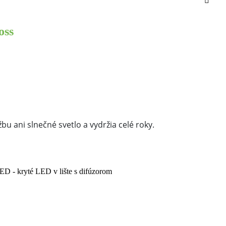
oss
u ani slnečné svetlo a vydržia celé roky.
ED - kryté LED v lište s difúzorom