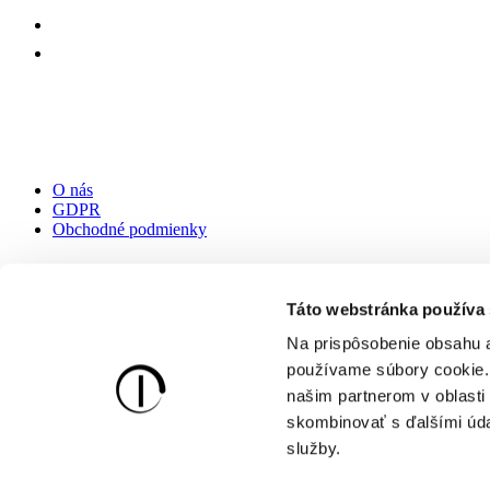
Užitočné odkazy:
O nás
GDPR
Obchodné podmienky
Kontaktujte nás:
Táto webstránka používa
Na prispôsobenie obsahu a
Miroslav Kováčik - ICONIC
používame súbory cookie. 
IČ: 52067017
našim partnerom v oblasti 
DIČ: 1083239993
skombinovať s ďalšími údaj
IČ DPH: SK1083239993
Email:
info@zrkadlaiconic.sk
služby.
Telefón:
+421 915 656 047