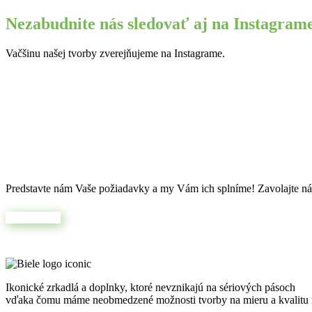
Nezabudnite nás sledovať aj na Instagram
Vačšinu našej tvorby zverejňujeme na Instagrame.
Máte jedinečnú predstavu?
Predstavte nám Vaše požiadavky a my Vám ich splníme! Zavolajte nám
Napíšte nám
Ikonické zrkadlá a doplnky, ktoré nevznikajú na sériových pásoch
vďaka čomu máme neobmedzené možnosti tvorby na mieru a kvalitu n