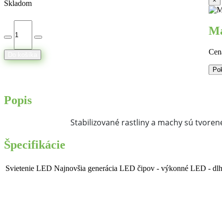
×
Skladom
Ma
Cen
Do košíka
Po
Popis
Stabilizované rastliny a machy sú tvoren
Špecifikácie
Svietenie LED
Najnovšia generácia LED čipov - výkonné LED - dlhá