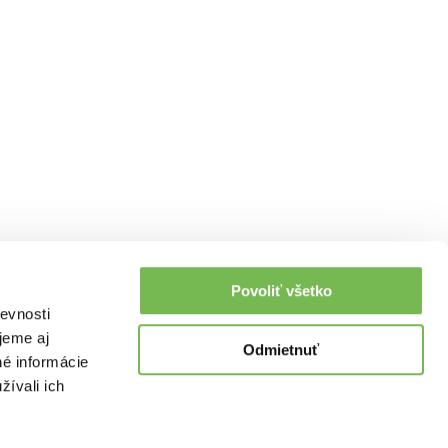
Povoliť všetko
evnosti
jeme aj
Odmietnuť
né informácie
žívali ich