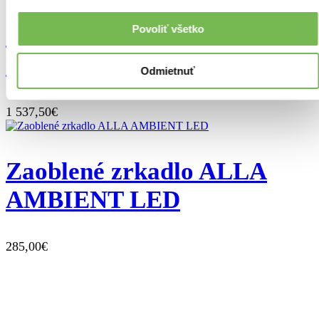
Zrkadlá Afflato so svetelnou
Povoliť všetko
rampou (NA MIERU) ✏
Odmietnuť
1 537,50€
Zaoblené zrkadlo ALLA
AMBIENT LED
285,00€