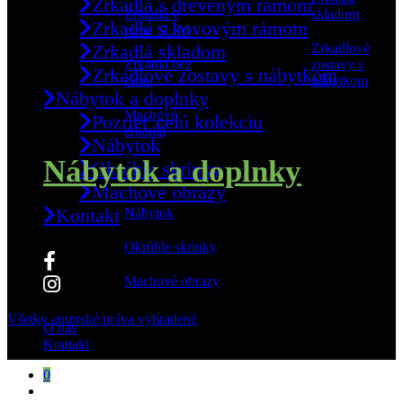
Zrkadlá s dreveným rámom
Zrkadlá v
skladom
Zrkadlá s kovovým rámom
ráme SLIM
Zrkadlá skladom
Zrkadlové
Zrkadlá bez
zostavy s
Zrkadlové zostavy s nábytkom
rámu
nábytkom
Nábytok a doplnky
Machové
Pozrieť celú kolekciu
zrkadlá
Nábytok
Nábytok a doplnky
Okrúhle skrinky
Machové obrazy
Kontakt
Nábytok
Okrúhle skrinky
Machové obrazy
Všetky autorské práva vyhradené
O nás
Kontakt
Miroslav Kováčik - ICONIC
0
Zrkadlo ALLA Afflato 888x688 mm