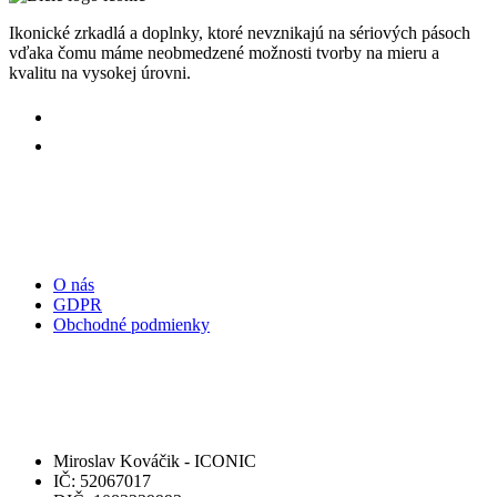
Ikonické zrkadlá a doplnky, ktoré nevznikajú na sériových pásoch
vďaka čomu máme neobmedzené možnosti tvorby na mieru a
kvalitu na vysokej úrovni.
Užitočné odkazy:
O nás
GDPR
Obchodné podmienky
Kontaktujte nás:
Miroslav Kováčik - ICONIC
IČ: 52067017