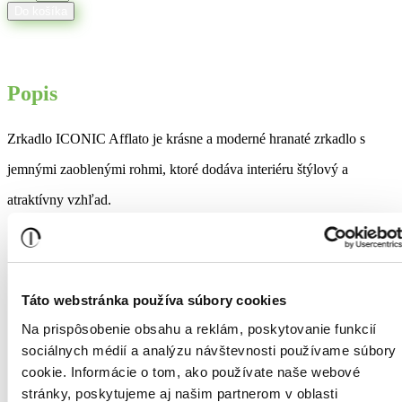
Do košíka
Popis
Zrkadlo ICONIC Afflato je krásne a moderné hranaté zrkadlo s
jemnými zaoblenými rohmi, ktoré dodáva interiéru štýlový a
atraktívny vzhľad.
Špecifikácie
Táto webstránka používa súbory cookies
Detail
Produkt vyrobený s vysokým citom pre detail
Na prispôsobenie obsahu a reklám, poskytovanie funkcií
Doprava
Posielame CP
sociálnych médií a analýzu návštevnosti používame súbory
Dodacia
cookie. Informácie o tom, ako používate naše webové
cca 3-4 týždne
Produkt bol úspešne pridaný do košíka
doba
stránky, poskytujeme aj našim partnerom v oblasti