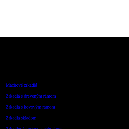
Machové zrkadlá
Zrkadlá s dreveným rámom
Zrkadlá s kovovým rámom
Zrkadlá skladom
Zrkadlové zostavy s nábytkom