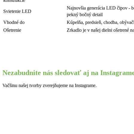
konštrukcie
Najnovšia generácia LED čipov - be
Svietenie LED
pekný bočný detail
Vhodné do
Kúpelňa, predsieň, chodba, obývač
Ošetrenie
Zrkadlo je v našej dielni ošetrené 
Nezabudnite nás sledovať aj na Instagram
Vačšinu našej tvorby zverejňujeme na Instagrame.
Máte jedinečnú predstavu?