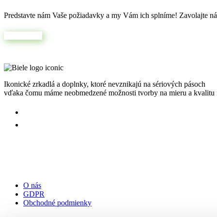
Predstavte nám Vaše požiadavky a my Vám ich splníme! Zavolajte nám
Napíšte nám
Ikonické zrkadlá a doplnky, ktoré nevznikajú na sériových pásoch
vďaka čomu máme neobmedzené možnosti tvorby na mieru a kvalitu n
Užitočné odkazy:
O nás
GDPR
Obchodné podmienky