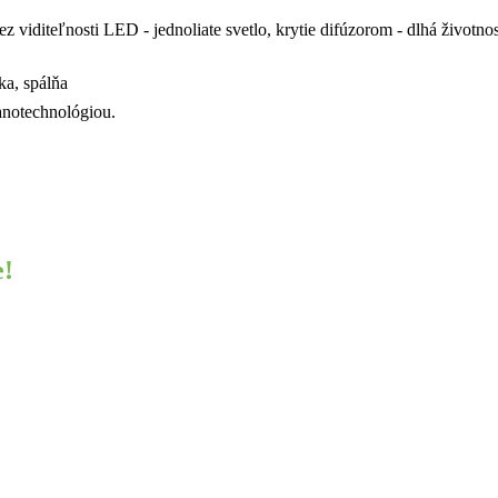
z viditeľnosti LED - jednoliate svetlo, krytie difúzorom - dlhá život
ka, spálňa
nanotechnológiou.
e!