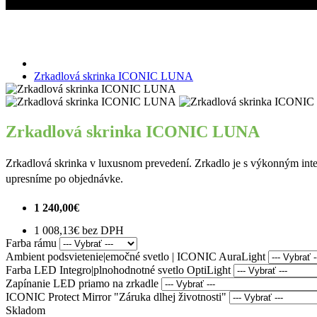
Miroslav Kováčik - ICONIC
Zrkadlová skrinka ICONIC LUNA
Zrkadlová skrinka ICONIC LUNA
Zrkadlová skrinka ICONIC LUNA
Zrkadlová skrinka v luxusnom prevedení. Zrkadlo je s výkonným int
upresníme po objednávke.
1 240,00€
1 008,13€ bez DPH
Farba rámu
Ambient podsvietenie|emočné svetlo | ICONIC AuraLight
Farba LED Integro|plnohodnotné svetlo OptiLight
Zapínanie LED priamo na zrkadle
ICONIC Protect Mirror "Záruka dlhej životnosti"
Skladom