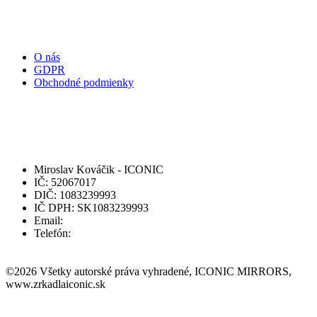
Užitočné odkazy:
O nás
GDPR
Obchodné podmienky
Kontaktujte nás:
Miroslav Kováčik - ICONIC
IČ: 52067017
DIČ: 1083239993
IČ DPH: SK1083239993
Email:
info@zrkadlaiconic.sk
Telefón:
+421 915 656 047
©
2026
Všetky autorské práva vyhradené, ICONIC MIRRORS,
www.zrkadlaiconic.sk