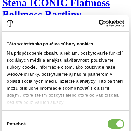
Stena ICONIC Flatmoss
Bollmoss Rastliny
ORGANICO
Táto webstránka používa súbory cookies
922,00€
749,59€ bez DPH
Na prispôsobenie obsahu a reklám, poskytovanie funkcií
sociálnych médií a analýzu návštevnosti používame
Stena ICONIC Flatmoss
súbory cookie. Informácie o tom, ako používate naše
webové stránky, poskytujeme aj našim partnerom v
Bollmoss Rastliny
oblasti sociálnych médií, inzercie a analýzy. Títo partneri
môžu príslušné informácie skombinovať s ďalšími
ORGANICO 2
údajmi, ktoré ste im poskytli alebo ktoré od vás získali,
keď ste používali ich služby.
922,00€
749,59€ bez DPH
Výber
Potrebné
súhlasu