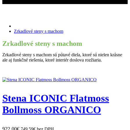
Miroslav Kováčik - ICONIC
Zrkadlové steny s machom
Zrkadlové steny s machom
Zrkadlové steny s machom
Zrkadlové steny s machom sú pútavé diela, ktoré sú nielen krásne
ale aj funkčné riešenia, ktoré interiér doslova rozžiaria.
Stena ICONIC Flatmoss
Bollmoss ORGANICO
922,00€
749,59€ bez DPH